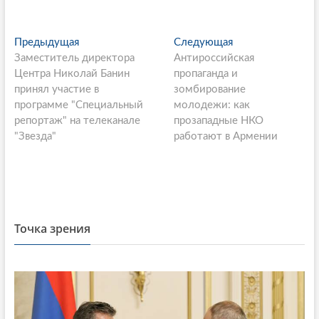
P
Предыдущая
П
Следующая
С
Заместитель директора
р
Антироссийская
л
o
Центра Николай Банин
е
пропаганда и
е
s
принял участие в
д
зомбирование
д
программе "Специальный
ы
молодежи: как
у
t
репортаж" на телеканале
д
прозападные НКО
ю
n
"Звезда"
у
работают в Армении
щ
щ
а
a
а
я
v
я
с
i
с
т
т
а
g
Точка зрения
а
т
a
т
ь
ь
я
t
я
:
i
: