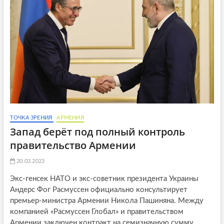
o
n
ТОЧКА ЗРЕНИЯ
АРМЕНИЯ
Запад берёт под полный контроль
правительство Армении
20.03.2023
Экс-генсек НАТО и экс-советник президента Украины
Андерс Фог Расмуссен официально консультирует
премьер-министра Армении Никола Пашиняна. Между
компанией «Расмуссен Глобал» и правительством
Армении заключен контракт на семизначную сумму.