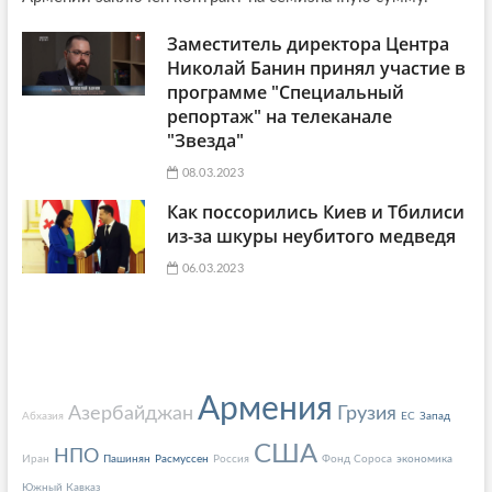
Заместитель директора Центра
Николай Банин принял участие в
программе "Специальный
репортаж" на телеканале
"Звезда"
08.03.2023
Как поссорились Киев и Тбилиси
из-за шкуры неубитого медведя
06.03.2023
Армения
Азербайджан
Грузия
Абхазия
ЕС
Запад
США
НПО
Иран
Пашинян
Расмуссен
Россия
Фонд Сороса
экономика
Южный Кавказ