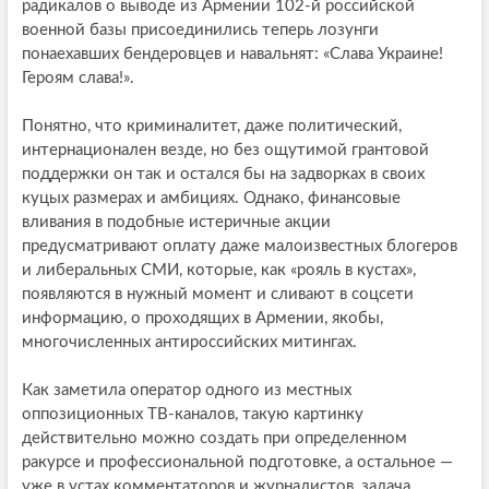
радикалов о выводе из Армении 102-й российской
военной базы присоединились теперь лозунги
понаехавших бендеровцев и навальнят: «Слава Украине!
Героям слава!».
Понятно, что криминалитет, даже политический,
интернационален везде, но без ощутимой грантовой
поддержки он так и остался бы на задворках в своих
куцых размерах и амбициях. Однако, финансовые
вливания в подобные истеричные акции
предусматривают оплату даже малоизвестных блогеров
и либеральных СМИ, которые, как «рояль в кустах»,
появляются в нужный момент и сливают в соцсети
информацию, о проходящих в Армении, якобы,
многочисленных антироссийских митингах.
Как заметила оператор одного из местных
оппозиционных ТВ-каналов, такую картинку
действительно можно создать при определенном
ракурсе и профессиональной подготовке, а остальное —
уже в устах комментаторов и журналистов, задача