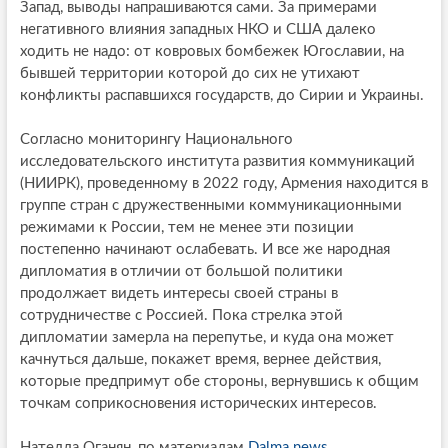
Запад, выводы напрашиваются сами. За примерами
негативного влияния западных НКО и США далеко
ходить не надо: от ковровых бомбежек Югославии, на
бывшей территории которой до сих не утихают
конфликты распавшихся государств, до Сирии и Украины.
Согласно мониторингу Национального
исследовательского института развития коммуникаций
(НИИРК), проведенному в 2022 году, Армения находится в
группе стран с дружественными коммуникационными
режимами к России, тем не менее эти позиции
постепенно начинают ослабевать. И все же народная
дипломатия в отличии от большой политики
продолжает видеть интересы своей страны в
сотрудничестве с Россией. Пока стрелка этой
дипломатии замерла на перепутье, и куда она может
качнуться дальше, покажет время, вернее действия,
которые предпримут обе стороны, вернувшись к общим
точкам соприкосновения исторических интересов.
Нателла Оганян, по материалам
Dalma.news