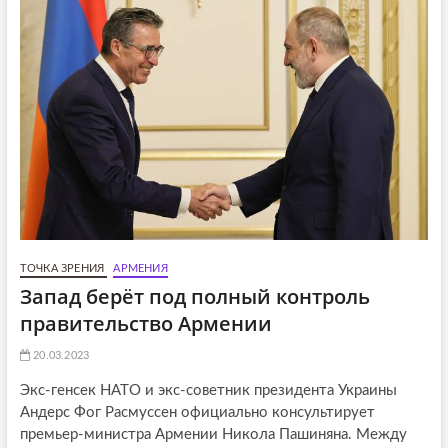
i
:
o
n
ТОЧКА ЗРЕНИЯ
АРМЕНИЯ
Запад берёт под полный контроль
правительство Армении
20.03.2023
Экс-генсек НАТО и экс-советник президента Украины
Андерс Фог Расмуссен официально консультирует
премьер-министра Армении Никола Пашиняна. Между