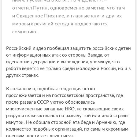
ними, пускай чего хотят, то и делают», —
отметил Путин, одновременно заметив, что там
и Священное Писание, и главные книги других
мировых религий сегодня подвергаются
сомнению.
Российский лидер пообещал защитить российских детей
от информационных атак со стороны Запада, от
идеологии деградации и вырождения, упомянув, что
работа ведется не только среди молодежи России, но и в
других странах.
К сожалению, подобная тенденция четко
прослеживается и на постсоветском пространстве, где
после развала СССР уютно обосновались
многочисленные западные НКО, не скрывающие своих
разрушительных планов по развалу той или иной страны
изнутри. Не обошла стороной эта беда и Армению, где
количество подобных организаций, по самым скромным
оценкам, достигает двух тысяч.