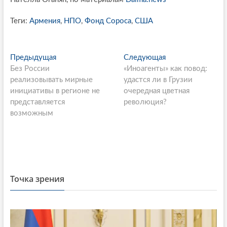
Теги:
Армения
,
НПО
,
Фонд Сороса
,
США
P
Предыдущая
П
Следующая
С
Без России
р
«Иноагенты» как повод:
л
o
реализовывать мирные
е
удастся ли в Грузии
е
s
инициативы в регионе не
д
очередная цветная
д
представляется
ы
революция?
у
t
возможным
д
ю
n
у
щ
щ
а
a
а
я
v
я
с
i
с
т
Точка зрения
т
а
g
а
т
a
т
ь
ь
я
t
я
: