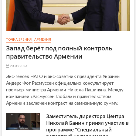
е
н
и
и
г
о
т
ТОЧКА ЗРЕНИЯ
АРМЕНИЯ
о
Запад берёт под полный контроль
в
и
правительство Армении
т
«
20.03.2023
б
Экс-генсек НАТО и экс-советник президента Украины
а
л
Андерс Фог Расмуссен официально консультирует
к
премьер-министра Армении Никола Пашиняна. Между
а
компанией «Расмуссен Глобал» и правительством
н
Армении заключен контракт на семизначную сумму.
и
з
Заместитель директора Центра
и
Николай Банин принял участие в
ц
программе "Специальный
и
ю