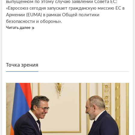
выпущенном по этому случаю заявлении Совета ЕС:
р
р
а
«Евросоюз сегодня запускает гражданскую миссию ЕС в
о
б
Армении (EUMA) в рамках Общей политики
б
о
л
безопасности и обороны».
т
е
Читать далее
М
а
м
и
ю
ы
с
т
и
с
в
п
и
А
р
я
р
о
Е
Точка зрения
м
г
в
е
н
р
н
о
о
и
з
с
и
ы
о
ю
з
а
в
А
р
м