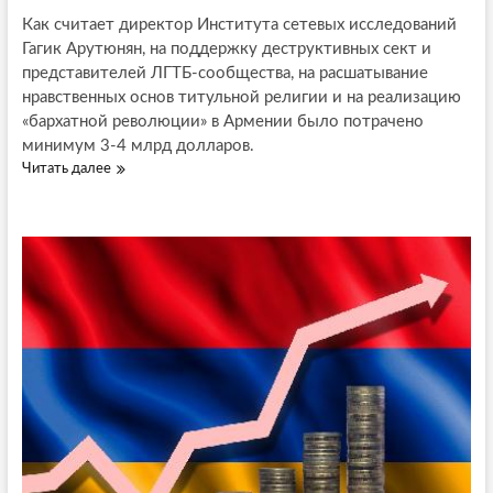
ь
Как считает директор Института сетевых исследований
п
Гагик Арутюнян, на поддержку деструктивных сект и
р
представителей ЛГТБ-сообщества, на расшатывание
а
нравственных основ титульной религии и на реализацию
в
«бархатной революции» в Армении было потрачено
и
т
минимум 3-4 млрд долларов.
е
Читать далее
А
л
н
ь
т
с
и
т
р
в
о
о
с
А
с
р
и
м
й
е
с
н
к
и
а
и
я
п
р