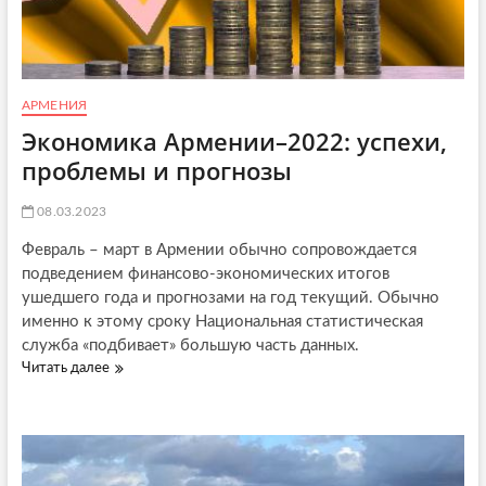
о
п
а
г
а
АРМЕНИЯ
н
Экономика Армении–2022: успехи,
д
а
проблемы и прогнозы
и
з
08.03.2023
о
м
Февраль – март в Армении обычно сопровождается
б
подведением финансово-экономических итогов
и
ушедшего года и прогнозами на год текущий. Обычно
р
о
именно к этому сроку Национальная статистическая
в
служба «подбивает» большую часть данных.
а
Читать далее
Э
н
к
и
о
е
н
м
о
о
м
л