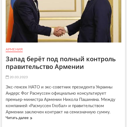
АРМЕНИЯ
Запад берёт под полный контроль
правительство Армении
20.03.2023
Экс-генсек НАТО и экс-советник президента Украины
Андерс Фог Расмуссен официально консультирует
премьер-министра Армении Никола Пашиняна. Между
компанией «Расмуссен Глобал» и правительством
Армении заключен контракт на семизначную сумму.
Читать далее
З
а