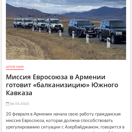
и
о
к
д
а
е
А
ж
р
и
м
:
е
к
н
а
и
к
и
п
–
р
2
о
АРМЕНИЯ
0
з
Миссия Евросоюза в Армении
2
а
2
готовит «балканизицию» Южного
п
:
а
Кавказа
у
д
с
н
п
06.03.2023
ы
е
е
х
20 февраля в Армении начала свою работу гражданская
Н
и
миссия Евросоюза, которая должна способствовать
К
,
урегулированию ситуации с Азербайджаном, говорится в
О
п